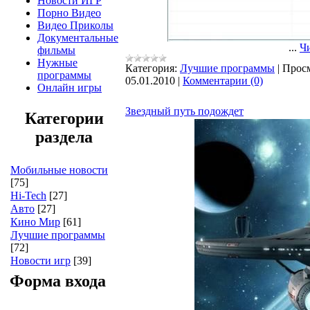
Новости ИГР
Порно Видео
Видео Приколы
Документальные
...
Чи
фильмы
Нужные
Категория:
Лучшие программы
|
Просм
программы
05.01.2010
|
Комментарии (0)
Онлайн игры
Звездный путь подождет
Категории
раздела
Мобильные новости
[75]
Hi-Tech
[27]
Авто
[27]
Кино Мир
[61]
Лучшие программы
[72]
Новости игр
[39]
Форма входа