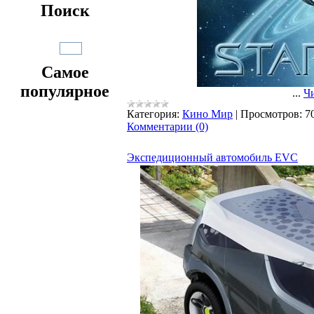
Поиск
Самое
популярное
...
Чи
Категория:
Кино Мир
|
Просмотров:
7
Комментарии (0)
Экспедиционный автомобиль EVC