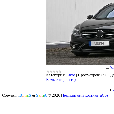
...
Чи
Категория:
Авто
|
Просмотров:
696
|
Д
Комментарии (0)
1
Copyright
D
i
m
a
S
&
S
a
n
i
A
© 2026
|
Бесплатный хостинг
uCoz